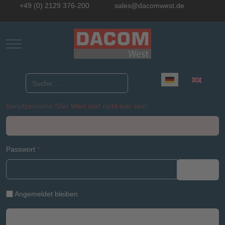
+49 (0) 2129 376-200
sales@dacomwest.de
Mobile Menu Toggle
Sprache auswählen
Suchen
Benutzername
*
Der Wert darf nicht leer sein.
Passwort
*
Passwo
Angemeldet bleiben