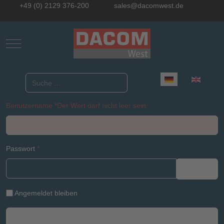
+49 (0) 2129 376-200
sales@dacomwest.de
Mobile Menu Toggle
Sprache auswählen
Suchen
Benutzername
*
Der Wert darf nicht leer sein.
Passwort
*
Passwo
Angemeldet bleiben