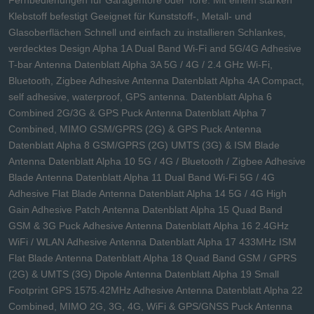
Fernbedienungen für Garagentore oder Tore. Mit einem starken
Klebstoff befestigt Geeignet für Kunststoff-, Metall- und
Glasoberflächen Schnell und einfach zu installieren Schlankes,
verdecktes Design Alpha 1A Dual Band Wi-Fi and 5G/4G Adhesive
T-bar Antenna Datenblatt Alpha 3A 5G / 4G / 2.4 GHz Wi-Fi,
Bluetooth, Zigbee Adhesive Antenna Datenblatt Alpha 4A Compact,
self adhesive, waterproof, GPS antenna. Datenblatt Alpha 6
Combined 2G/3G & GPS Puck Antenna Datenblatt Alpha 7
Combined, MIMO GSM/GPRS (2G) & GPS Puck Antenna
Datenblatt Alpha 8 GSM/GPRS (2G) UMTS (3G) & ISM Blade
Antenna Datenblatt Alpha 10 5G / 4G / Bluetooth / Zigbee Adhesive
Blade Antenna Datenblatt Alpha 11 Dual Band Wi-Fi 5G / 4G
Adhesive Flat Blade Antenna Datenblatt Alpha 14 5G / 4G High
Gain Adhesive Patch Antenna Datenblatt Alpha 15 Quad Band
GSM & 3G Puck Adhesive Antenna Datenblatt Alpha 16 2.4GHz
WiFi / WLAN Adhesive Antenna Datenblatt Alpha 17 433MHz ISM
Flat Blade Antenna Datenblatt Alpha 18 Quad Band GSM / GPRS
(2G) & UMTS (3G) Dipole Antenna Datenblatt Alpha 19 Small
Footprint GPS 1575.42MHz Adhesive Antenna Datenblatt Alpha 22
Combined, MIMO 2G, 3G, 4G, WiFi & GPS/GNSS Puck Antenna