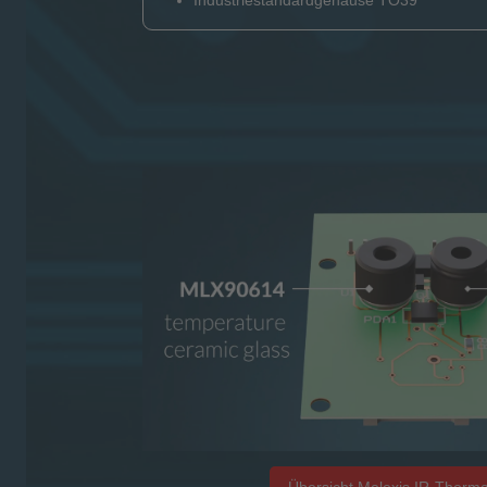
Industriestandardgehäuse TO39