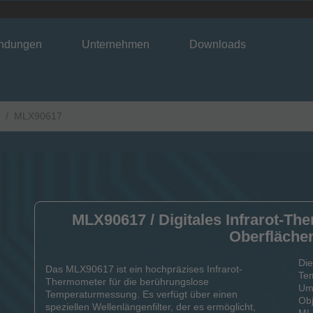
ndungen
Unternehmen
Downloads
MLX90617
MLX90617 / Digitales Infrarot-T
Oberflächen
Die
Das MLX90617 ist ein hochpräzises Infrarot-
Tem
Thermometer für die berührungslose
Um
Temperaturmessung. Es verfügt über einen
Obj
speziellen Wellenlängenfilter, der es ermöglicht,