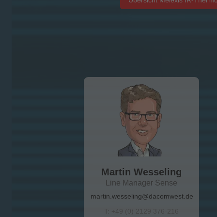
Übersicht Melexis IR-Ther
Martin Wesseling
Line Manager Sense
martin.wesseling@dacomwest.de
T: +49 (0) 2129 376-216