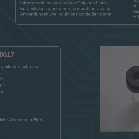
ML
Infrarotstrahlung von heißen Objekten hinter
Ver
Keramikglas zu erkennen, wodurch es sich für
lei
Anwendungen wie Induktionskochfelder eignet.
Auf
0617
ramikoberfläche des
ch
ur
ur
iche Ablesung in EMV-