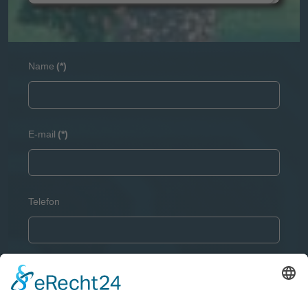
Name
(*)
E-mail
(*)
Telefon
Ihre Nachricht
(*)