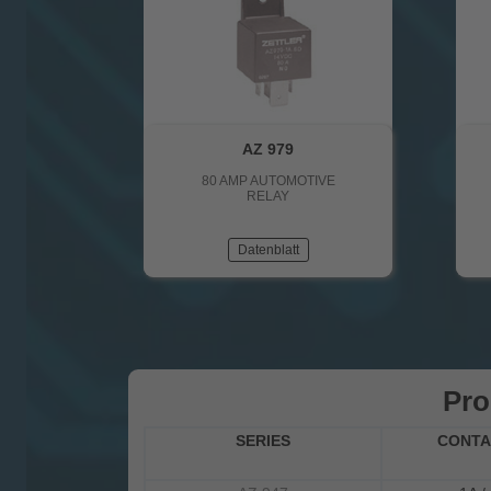
AZ 979
80 AMP AUTOMOTIVE
RELAY
Datenblatt
Pro
SERIES
CONTA