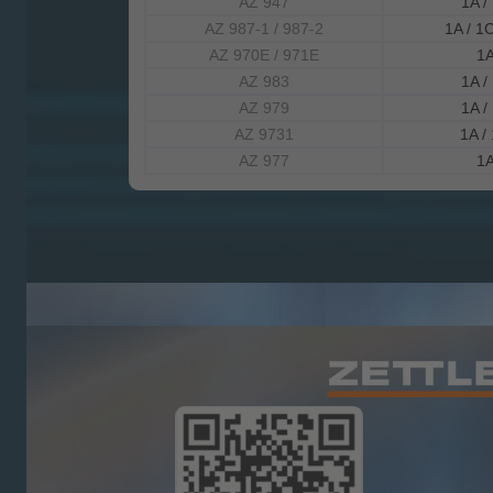
AZ 947
1A /
AZ 987-1 / 987-2
1A / 1C
AZ 970E / 971E
1A
AZ 983
1A /
AZ 979
1A /
AZ 9731
1A /
AZ 977
1A