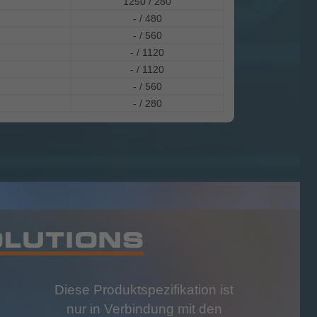
1250 / 280
- / 480
- / 560
- / 1120
- / 1120
- / 560
- / 280
Diese Produktspezifikation ist
nur in Verbindung mit den