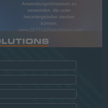
Anwendungshinweisen zu
verwenden, die unter
heruntergeladen werden
können:
www.ZETTLERelectronics.com