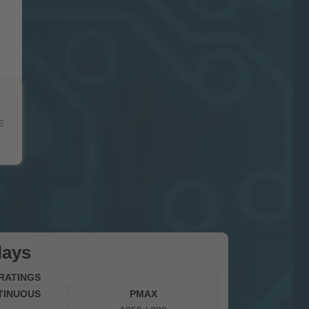
E
lays
RATINGS
TINUOUS
PMAX