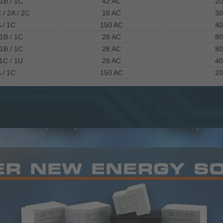
 1B / 1C
42 AC
20
 / 2A / 2C
16 AC
30
 / 1C
150 AC
40
 1B / 1C
28 AC
80
 1B / 1C
28 AC
80
 1C / 1U
28 AC
40
 / 1C
150 AC
20