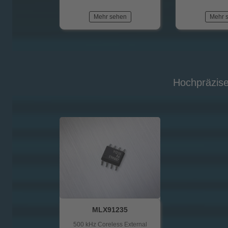
Mehr sehen
Mehr 
Hochpräzise
MLX91235
500 kHz Coreless External