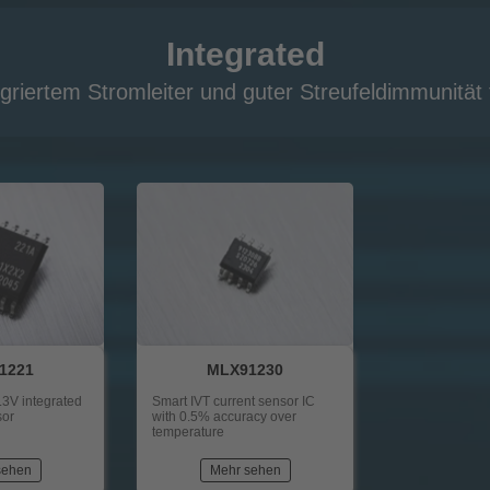
Integrated
egriertem Stromleiter und guter Streufeldimmunitä
1221
MLX91230
.3V integrated
Smart IVT current sensor IC
sor
with 0.5% accuracy over
temperature
sehen
Mehr sehen