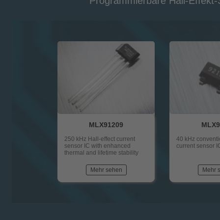
Programmierbare Hall-Effekt
MLX91209
MLX9
250 kHz Hall-effect current
40 kHz conventio
sensor IC with enhanced
current sensor I
thermal and lifetime stability
Mehr sehen
Mehr 