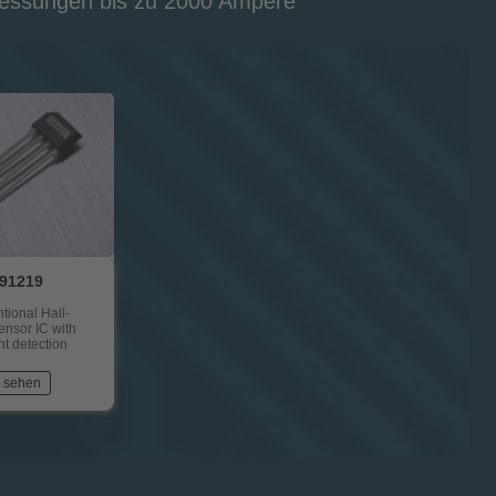
messungen bis zu 2000 Ampere
91219
ional Hall-
sensor IC with
nt detection
 sehen