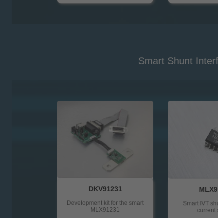
Smart Shunt Inter
DKV91231
MLX9
Development kit for the smart
Smart IVT shu
MLX91231
current