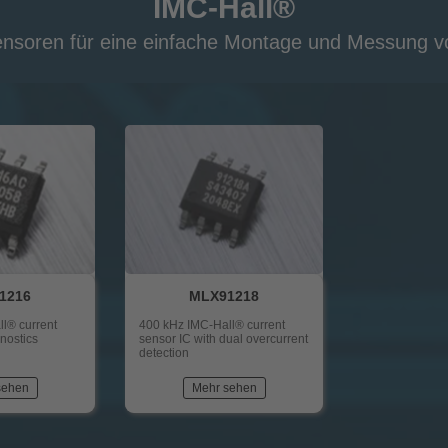
IMC-Hall®
ensoren für eine einfache Montage und Messung 
1216
MLX91218
l® current
400 kHz IMC-Hall® current
nostics
sensor IC with dual overcurrent
detection
sehen
Mehr sehen