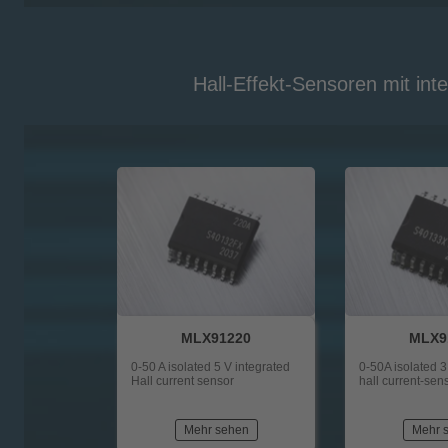
Hall-Effekt-Sensoren mit int
MLX91220
MLX9
0-50 A isolated 5 V integrated
0-50A isolated 3
Hall current sensor
hall current-sen
Mehr sehen
Mehr 