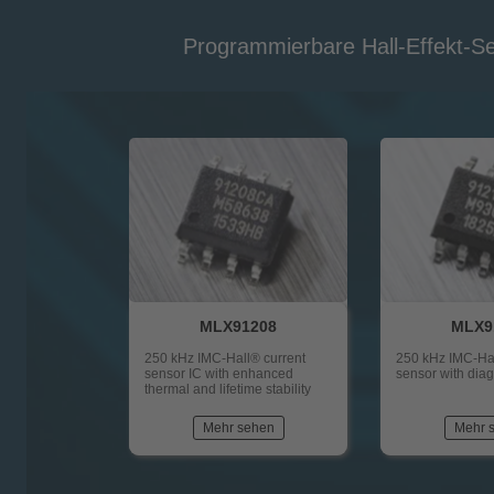
Programmierbare Hall-Effekt-S
MLX91208
MLX9
250 kHz IMC-Hall® current
250 kHz IMC-Hal
sensor IC with enhanced
sensor with diag
thermal and lifetime stability
Mehr sehen
Mehr 