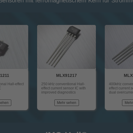
-Sensoren mit ferromagnetischem Kern für Strom
1211
MLX91217
MLX
nal Hall-effect
250 kHz conventional Hall-
400kHz convent
C
effect current sensor IC with
effect current 
improved diagnostics
dual overcurre
sehen
Mehr sehen
Mehr