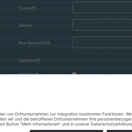
E-mail
(*)
Telefon
Ihre Nachricht
(*)
Captcha
(*)
DSGVO
(*)
Ich bestätige, dass ich die
Date
Verarbeitung meiner Daten einv
Nachricht senden