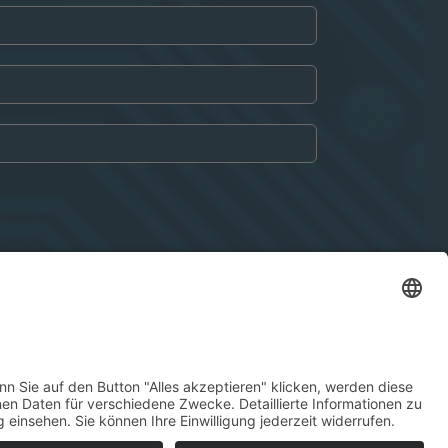
nschutzerklärung
gelesen habe und mit der
erstanden bin.