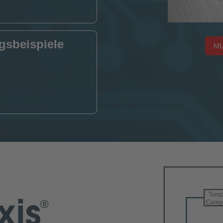
sbeispiele
ML