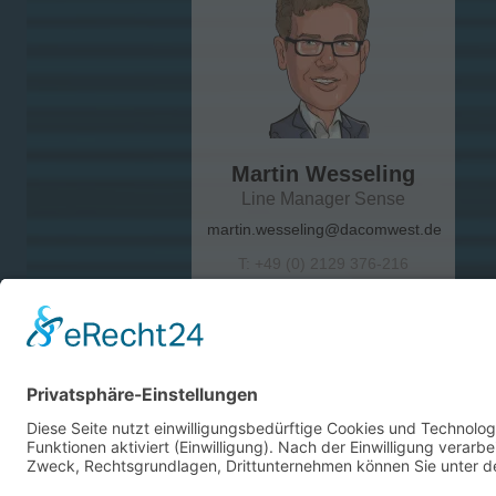
Martin Wesseling
Line Manager Sense
martin.wesseling@dacomwest.de
T: +49 (0) 2129 376-216