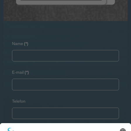
Name
(*)
E-mail
(*)
Telefon
Ihre Nachricht
(*)