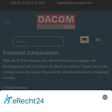
+49 (0) 2129 376-200
sales@dacomwest.de
Mobile Menu Toggle
Sprache auswählen
Suchen
Passwort zurücksetzen
Bitte die E-Mail-Adresse des Benutzerkontos eingeben. Ein
Bestätigungscode wird dann an diese verschickt. Sobald der Code
vorliegt, kann ein neues Passwort für das Benutzerkonto festgelegt
werden.
E-Mail-Adresse
*
Senden