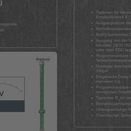
g
Optionen für norma
Empfindlichkeit X 
Ausgangsstrom bi
essgeräte
Betriebstemperatu
äte
RoHS-konformes 
Ausgang von der Ve
Insulator (SOI) O
oder über VDD lie
Programmierbare 
Schwellentemperatu
Niedriger durchsch
180μA
Eingebaute Daisy-C
mehrerer ICs
Programmierbare m
omnipolare Schaltf
Typischer R_on vo
Betriebsspannungs
Unterspannungs-R
Thermischer Schut