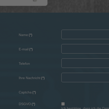
Name
(*)
E-mail
(*)
Telefon
Ihre Nachricht
(*)
Captcha
(*)
DSGVO
(*)
Ich bestätige, dass ich die
Dat