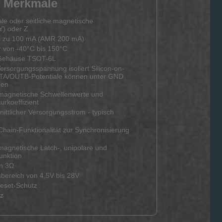
Merkmale
le oder seitliche magnetische
(Y) oder Z
s zu 100 mA (AMR 200 mA)
r von -40°C bis 150°C
Gehäuse TSOT-6L
rsorgungsspannung isoliert Silicon-on-
UTA/OUTB-Potentiale können unter GND
gen
magnetische Schwellenwerte und
rkoeffizient
nittlicher Versorgungsstrom - typisch
hain-Funktionalität zur Synchronisierung
agnetische Latch-, unipolare und
unktion
n 3Ω
bereich von 4,5V bis 28V
eset-Schutz
z