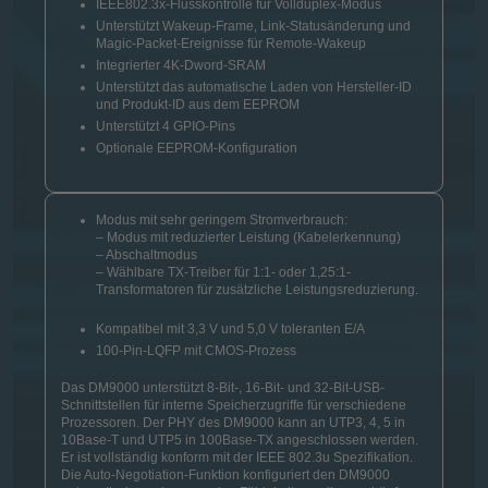
IEEE802.3x-Flusskontrolle für Vollduplex-Modus
Unterstützt Wakeup-Frame, Link-Statusänderung und
Magic-Packet-Ereignisse für Remote-Wakeup
Integrierter 4K-Dword-SRAM
Unterstützt das automatische Laden von Hersteller-ID
und Produkt-ID aus dem EEPROM
Unterstützt 4 GPIO-Pins
Optionale EEPROM-Konfiguration
Modus mit sehr geringem Stromverbrauch:
– Modus mit reduzierter Leistung (Kabelerkennung)
– Abschaltmodus
– Wählbare TX-Treiber für 1:1- oder 1,25:1-
Transformatoren für zusätzliche Leistungsreduzierung.
Kompatibel mit 3,3 V und 5,0 V toleranten E/A
100-Pin-LQFP mit CMOS-Prozess
Das DM9000 unterstützt 8-Bit-, 16-Bit- und 32-Bit-USB-
Schnittstellen für interne Speicherzugriffe für verschiedene
Prozessoren. Der PHY des DM9000 kann an UTP3, 4, 5 in
10Base-T und UTP5 in 100Base-TX angeschlossen werden.
Er ist vollständig konform mit der IEEE 802.3u Spezifikation.
Die Auto-Negotiation-Funktion konfiguriert den DM9000